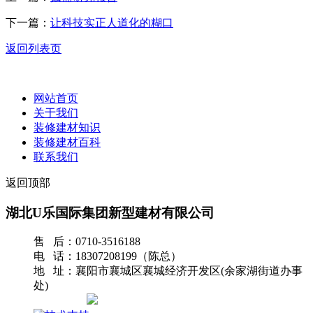
下一篇：
让科技实正人道化的糊口
返回列表页
网站首页
关于我们
装修建材知识
装修建材百科
联系我们
返回顶部
湖北U乐国际集团新型建材有限公司
售 后：0710-3516188
电 话：18307208199（陈总）
地 址：襄阳市襄城区襄城经济开发区(余家湖街道办事
处)
网站地图