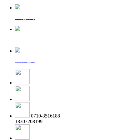
一键拨号
发送短信
查看地图
0710-3516188
18307208199