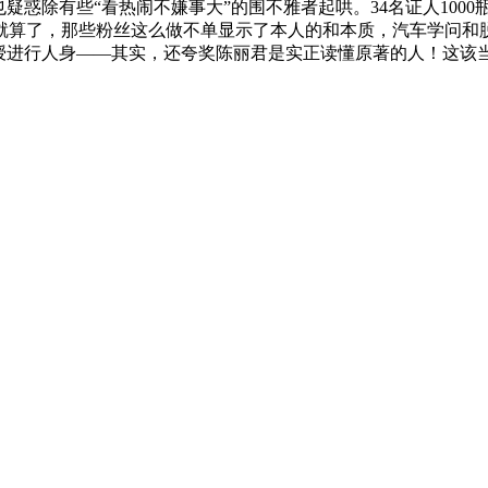
疑惑除有些“看热闹不嫌事大”的围不雅者起哄。34名证人1000
就算了，那些粉丝这么做不单显示了本人的和本质，汽车学问和脱
传授进行人身——其实，还夸奖陈丽君是实正读懂原著的人！这该