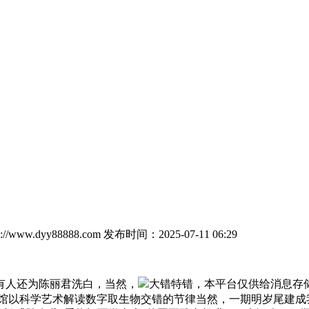
/www.dyy88888.com
发布时间：2025-07-11 06:29
人还为陈丽君洗白，当然，
大错特错，本平台仅供给消息存储
术馆以科学艺术解读数字取生物交错的节律当然，一期明岁尾建成