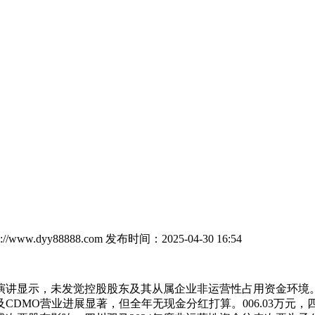
/www.dyy88888.com
发布时间：2025-04-30 16:54
演讲显示，未发觉控股股东及其从属企业非运营性占用资金环境
DMO营业进展显著，但全年无现金分红打算。006.03万元，