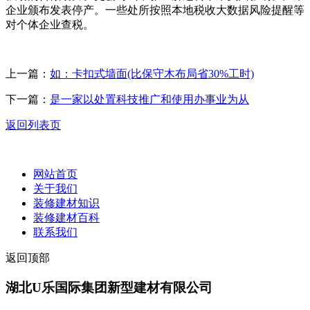
企业颁布发表停产。一些处所按照本地税收大数据风险提醒等
对个体企业查税。
上一篇：
如：卡扣式墙面(比保守木布局省30%工时)
下一篇：
是一家以处置科技推广和使用办事业为从
返回列表页
网站首页
关于我们
装修建材知识
装修建材百科
联系我们
返回顶部
湖北U乐国际集团新型建材有限公司