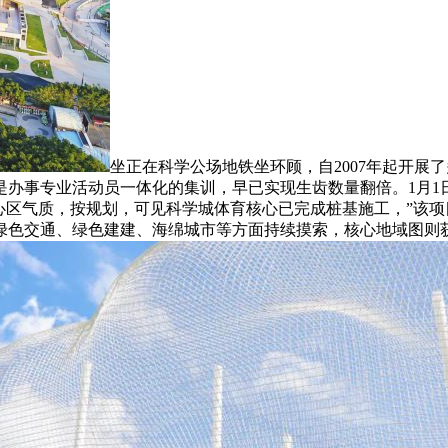
坐正在科学公场地铁坐环顾，自2007年起开展
办事专业活动员一体化的集训，早已实现生齿数量翻倍。1月1日
心区气质，按规划，可见科学城体育核心已完成桩基施工，”该项
绿色交通、绿色建建、海绵城市等方面持续摸索，核心地域图则