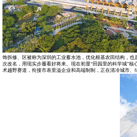
饰拆修、区被称为深圳的工业蓄水池，优化根基农田结构，也是
次改名，用现实步履看好将来。现在初显“田园里的科学城”核
术越野赛道，衔接市表里溢企业和高端制制，正在清冷城市、