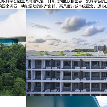
山取科学公园生态廊道恢复，打形成为区扶植世界一流科学城的
的国之沉器、动能强劲的财产集群、高尺度的城市级配套、迈步