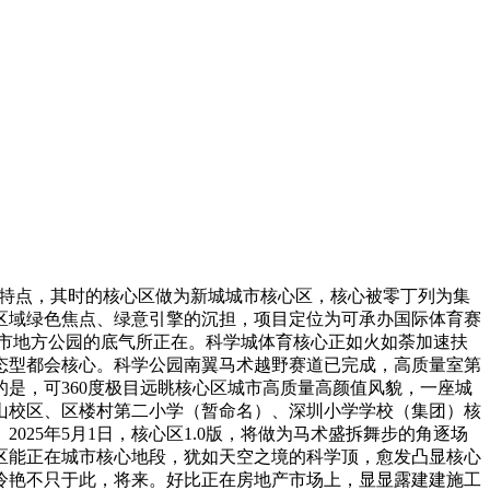
特点，其时的核心区做为新城城市核心区，核心被零丁列为集
区域绿色焦点、绿意引擎的沉担，项目定位为可承办国际体育赛
城市地方公园的底气所正在。科学城体育核心正如火如荼加速扶
态型都会核心。科学公园南翼马术越野赛道已完成，高质量室第
是，可360度极目远眺核心区城市高质量高颜值风貌，一座城
山校区、区楼村第二小学（暂命名）、深圳小学学校（集团）核
25年5月1日，核心区1.0版，将做为马术盛拆舞步的角逐场
前区能正在城市核心地段，犹如天空之境的科学顶，愈发凸显核心
冷艳不只于此，将来。好比正在房地产市场上，显显露建建施工