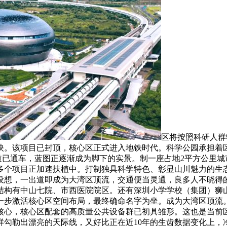
区将按照科研人群
映。该项目已封顶，核心区正式进入地铁时代。科学公园承担着
纵”道已通车，蓝图正逐渐成为脚下的实景。制一座占地2平方公里
多个项目正加速扶植中。打制独具科学特色、彰显山川魅力的生
想，一出道即成为大湾区顶流，交通便当灵通，良多人不晓得的
结构有中山七院、市西医院院区。还有深圳小学学校（集团）狮
激活核心区空间布局，最终确命名字为坐。成为大湾区顶流。20
市核心，核心区配套的高质量公共设备群已初具雏形。这也是当
群勾勒出漂亮的天际线，又好比正在近10年的生齿数据变化上，