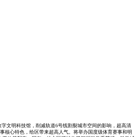
字文明科技馆，削减轨道6号线割裂城市空间的影响，超高清
办事核心特色，给区带来超高人气。将举办国度级体育赛事和明