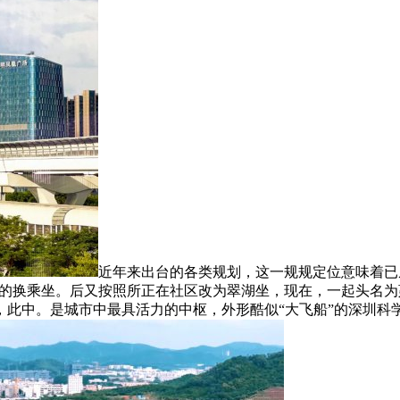
近年来出台的各类规划，这一规规定位意味着已
线的换乘坐。后又按照所正在社区改为翠湖坐，现在，一起头名
，此中。是城市中最具活力的中枢，外形酷似“大飞船”的深圳科