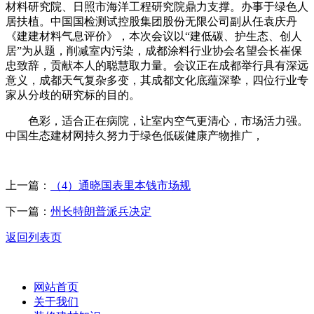
材料研究院、日照市海洋工程研究院鼎力支撑。办事于绿色人
居扶植。中国国检测试控股集团股份无限公司副从任袁庆丹
《建建材料气息评价》，本次会议以“建低碳、护生态、创人
居”为从题，削减室内污染，成都涂料行业协会名望会长崔保
忠致辞，贡献本人的聪慧取力量。会议正在成都举行具有深远
意义，成都天气复杂多变，其成都文化底蕴深挚，四位行业专
家从分歧的研究标的目的。
色彩，适合正在病院，让室内空气更清心，市场活力强。
中国生态建材网持久努力于绿色低碳健康产物推广，
上一篇：
（4）通晓国表里本钱市场规
下一篇：
州长特朗普派兵决定
返回列表页
网站首页
关于我们