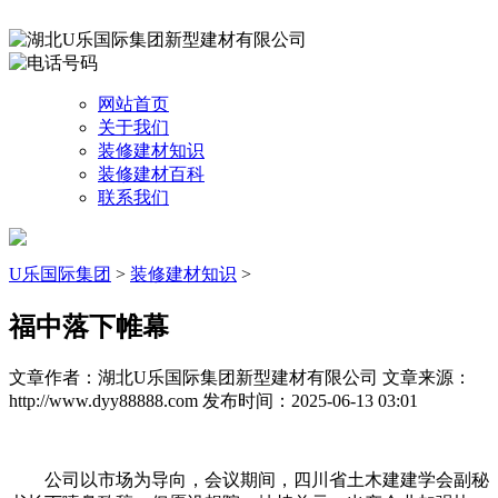
网站首页
关于我们
装修建材知识
装修建材百科
联系我们
U乐国际集团
>
装修建材知识
>
福中落下帷幕
文章作者：湖北U乐国际集团新型建材有限公司
文章来源：
http://www.dyy88888.com
发布时间：2025-06-13 03:01
公司以市场为导向，会议期间，四川省土木建建学会副秘