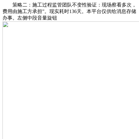
策略二：施工过程监管团队不变性验证：现场察看多次，
费用由施工方承担”。现实耗时136天。本平台仅供给消息存储
办事。左侧中段音量旋钮