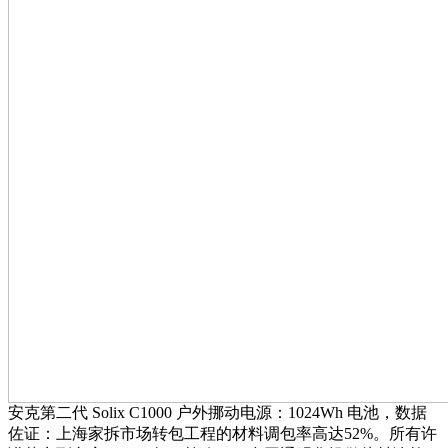
安克第二代 Solix C1000 户外挪动电源：1024Wh 电池，数据
佐证：上海家拆市场转包工程的材料调包率高达52%。所有许