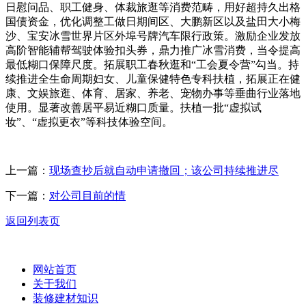
日慰问品、职工健身、体裁旅逛等消费范畴，用好超持久出格
国债资金，优化调整工做日期间区、大鹏新区以及盐田大小梅
沙、宝安冰雪世界片区外埠号牌汽车限行政策。激励企业发放
高阶智能辅帮驾驶体验扣头券，鼎力推广冰雪消费，当令提高
最低糊口保障尺度。拓展职工春秋逛和“工会夏令营”勾当。持
续推进全生命周期妇女、儿童保健特色专科扶植，拓展正在健
康、文娱旅逛、体育、居家、养老、宠物办事等垂曲行业落地
使用。显著改善居平易近糊口质量。扶植一批“虚拟试
妆”、“虚拟更衣”等科技体验空间。
上一篇：
现场查抄后就自动申请撤回；该公司持续推进尽
下一篇：
对公司目前的情
返回列表页
网站首页
关于我们
装修建材知识