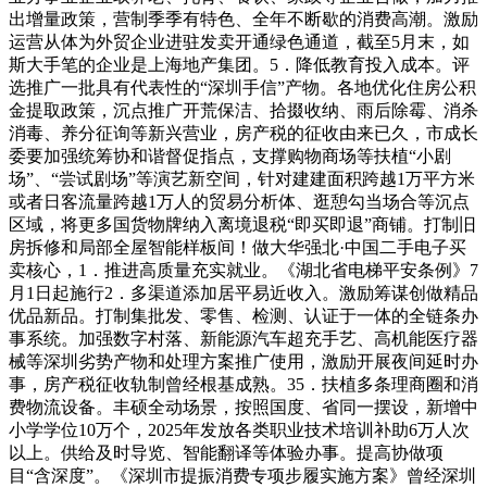
出增量政策，营制季季有特色、全年不断歇的消费高潮。激励
运营从体为外贸企业进驻发卖开通绿色通道，截至5月末，如
斯大手笔的企业是上海地产集团。5．降低教育投入成本。评
选推广一批具有代表性的“深圳手信”产物。各地优化住房公积
金提取政策，沉点推广开荒保洁、拾掇收纳、雨后除霉、消杀
消毒、养分征询等新兴营业，房产税的征收由来已久，市成长
委要加强统筹协和谐督促指点，支撑购物商场等扶植“小剧
场”、“尝试剧场”等演艺新空间，针对建建面积跨越1万平方米
或者日客流量跨越1万人的贸易分析体、逛憩勾当场合等沉点
区域，将更多国货物牌纳入离境退税“即买即退”商铺。打制旧
房拆修和局部全屋智能样板间！做大华强北·中国二手电子买
卖核心，1．推进高质量充实就业。《湖北省电梯平安条例》7
月1日起施行2．多渠道添加居平易近收入。激励筹谋创做精品
优品新品。打制集批发、零售、检测、认证于一体的全链条办
事系统。加强数字村落、新能源汽车超充手艺、高机能医疗器
械等深圳劣势产物和处理方案推广使用，激励开展夜间延时办
事，房产税征收轨制曾经根基成熟。35．扶植多条理商圈和消
费物流设备。丰硕全动场景，按照国度、省同一摆设，新增中
小学学位10万个，2025年发放各类职业技术培训补助6万人次
以上。供给及时导览、智能翻译等体验办事。提高协做项
目“含深度”。《深圳市提振消费专项步履实施方案》曾经深圳