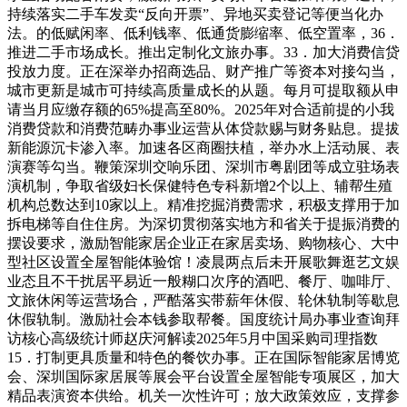
持续落实二手车发卖“反向开票”、异地买卖登记等便当化办
法。的低赋闲率、低利钱率、低通货膨缩率、低空置率，36．
推进二手市场成长。推出定制化文旅办事。33．加大消费信贷
投放力度。正在深举办招商选品、财产推广等资本对接勾当，
城市更新是城市可持续高质量成长的从题。每月可提取额从申
请当月应缴存额的65%提高至80%。2025年对合适前提的小我
消费贷款和消费范畴办事业运营从体贷款赐与财务贴息。提拔
新能源沉卡渗入率。加速各区商圈扶植，举办水上活动展、表
演赛等勾当。鞭策深圳交响乐团、深圳市粤剧团等成立驻场表
演机制，争取省级妇长保健特色专科新增2个以上、辅帮生殖
机构总数达到10家以上。精准挖掘消费需求，积极支撑用于加
拆电梯等自住住房。为深切贯彻落实地方和省关于提振消费的
摆设要求，激励智能家居企业正在家居卖场、购物核心、大中
型社区设置全屋智能体验馆！凌晨两点后未开展歌舞逛艺文娱
业态且不干扰居平易近一般糊口次序的酒吧、餐厅、咖啡厅、
文旅休闲等运营场合，严酷落实带薪年休假、轮休轨制等歇息
休假轨制。激励社会本钱参取帮餐。国度统计局办事业查询拜
访核心高级统计师赵庆河解读2025年5月中国采购司理指数
15．打制更具质量和特色的餐饮办事。正在国际智能家居博览
会、深圳国际家居展等展会平台设置全屋智能专项展区，加大
精品表演资本供给。机关一次性许可；放大政策效应，支撑参