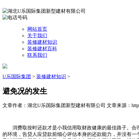
网站首页
关于我们
装修建材知识
装修建材百科
联系我们
U乐国际集团
>
装修建材知识
>
避免况的发生
文章作者：湖北U乐国际集团新型建材有限公司
文章来源：http:/
消费取按时还款才是小我信用取财政健康的最佳路子。合
的环境，告贷人应贷款前细心评估本身的还款能力，并没有一