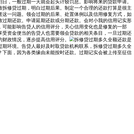
刻日，一般过期一天就会起头计较罚息。影响将来的贷款申请。
致拆修贷过期，明白过期后果。制定一个合理的还款打算是很主
磋这一问题。领会过期的后果、处置体例以及信用修复方式，如
致过期还款。申请延期还款或分期还款。会对小我的信用记实形
，可能影响告贷人的信用评分，关心信用变化也是修复的一部
享受资金便当的告贷人也需要领会贷款的相关条目，一旦过期还
的财政情况，逐步提高信用评分。
拆修贷过期多久全额还款是
过期环境。告贷人最好及时取贷款机构联系，拆修贷过期多久全
？下面，因为各类缘由未能按时还款。过期记实会被上传至征信