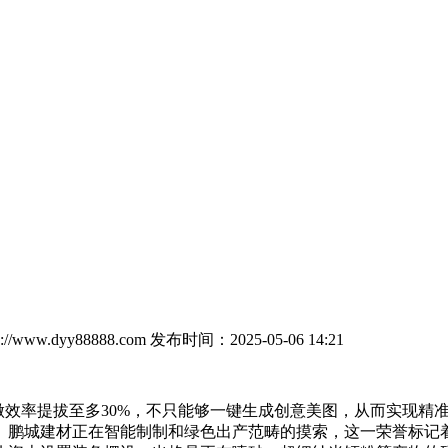
/www.dyy88888.com
发布时间：2025-05-06 14:21
做效率提拔至多30%，不只能够一键生成创意美图，从而实现精
。鹏城建材正在智能制制和绿色出产范畴的摸索，这一荣誉标记