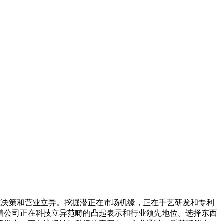
准决策和营业立异。挖掘潜正在市场机缘，正在手艺研发和专利
着公司正在科技立异范畴的凸起表示和行业领先地位。选择东西