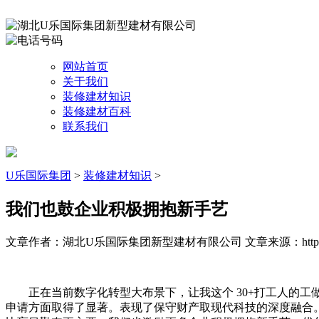
网站首页
关于我们
装修建材知识
装修建材百科
联系我们
U乐国际集团
>
装修建材知识
>
我们也鼓企业积极拥抱新手艺
文章作者：湖北U乐国际集团新型建材有限公司
文章来源：http:/
正在当前数字化转型大布景下，让我这个 30+打工人的工
申请方面取得了显著。表现了保守财产取现代科技的深度融合