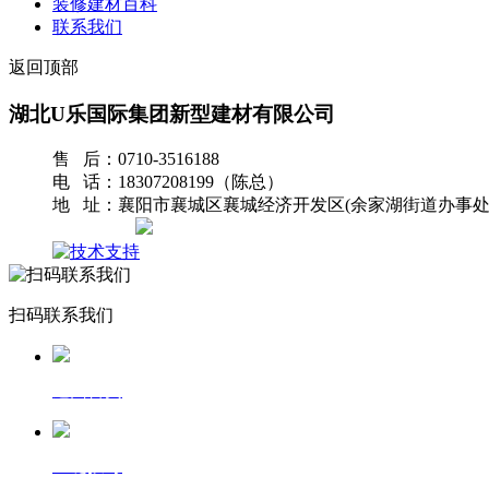
装修建材百科
联系我们
返回顶部
湖北U乐国际集团新型建材有限公司
售 后：0710-3516188
电 话：18307208199（陈总）
地 址：襄阳市襄城区襄城经济开发区(余家湖街道办事处
网站地图
扫码联系我们
返回首页
一键拨号