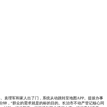
。袁理军和家人出了门，系统从动跳转至地图APP。提拔办事
0分钟，“群众的需求就是的标的目的。长治市不动产登记核心同