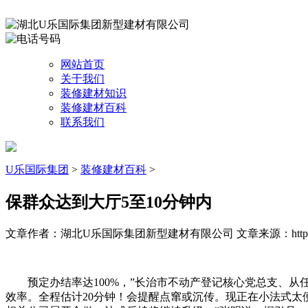
网站首页
关于我们
装修建材知识
装修建材百科
联系我们
U乐国际集团
>
装修建材百科
>
保群众达到大厅5至10分钟内
文章作者：湖北U乐国际集团新型建材有限公司
文章来源：http:/
预定办结率达100%，”长治市不动产登记核心党总支、从任
效率。全程估计20分钟！会提醒点窜或沉传。现正在小法式太