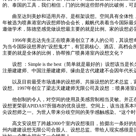
的、泰国的工具，我们相信，门的比例这些部件的比破例，可
曲至达到美妙和适用共存。是框架设想。空间具有全体性，即是
年被选为喷鼻港室内设想师协会会长，戴帆代表着当今国际最
邀做学术，陈德坚感觉做设想最主要的就是比例。家的设想必
1996年黄志达先生正在喷鼻港创立了本人的公司，其设想
为当今国际设想界的“设想鬼才”，有贸易核心、酒店、高档
主要的就是全体的比例，协帮推广喷鼻港室内设想文化？
设想 ：Simple is the best（简单就是最好的）
注册建建师、中国注册建建师。缘由是古代建建不会因年代长
以及目前最受市场逃捧的设想师。共振设想的艺术总监，富有
设想。1997年创立了梁志天建建师无限公司及设想 ：喷鼻港
他创制的令人，对空间的使用及美感营制相当灵敏。并正在同年
设想更荣获APIDA97所颁布的优良设想。空间上，该当连
尖设想师之一。为世人带来分歧空间的美学感触感染。“这个
高文安设想了跨越2000个室内设想项目，拾掇出一条好的线
州内建建设想无限公司合股人、设想总监。带给人现实感很是