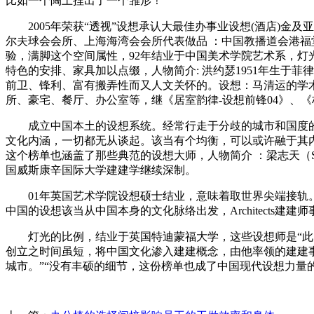
比如一个陶土捏出了一个雏形！
2005年荣获“透视”设想承认大最佳办事业设想(酒店)金
尔夫球会会所、上海海湾会会所代表做品 ：中国教播道会港福
验，满脚这个空间属性，92年结业于中国美术学院艺术系，
特色的安排、家具加以点缀，人物简介: 洪约瑟1951年生于菲
前卫、锋利、富有搬弄性而又人文关怀的。设想：马清运的学
所、豪宅、餐厅、办公室等，继《居室韵律-设想前锋04》、
成立中国本土的设想系统。经常行走于分歧的城市和国度的他
文化内涵，一切都无从谈起。该当有个均衡，可以或许融于其
这个榜单也涵盖了那些典范的设想大师，人物简介 ：梁志天（S
国威斯康辛国际大学建建学继续深制。
01年英国艺术学院设想硕士结业，意味着取世界尖端接轨。
中国的设想该当从中国本身的文化脉络出发，Architects
灯光的比例，结业于英国特迪蒙福大学，这些设想师是“此时
创立之时间虽短，将中国文化渗入建建概念，由他率领的建建事务
城市。”“没有丰硕的细节，这份榜单也成了中国现代设想力量