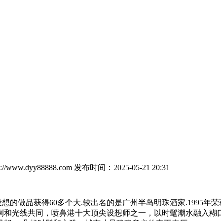
/www.dyy88888.com
发布时间：2025-05-21 20:31
想的做品获得60多个大.较出名的是广州半岛明珠酒家.1995年荣
和光线共同，喷鼻港十大顶尖设想师之一，以时髦潮水融入糊口沉淀