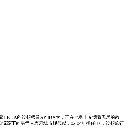
获HKDA的设想师及AP-IDA大，正在他身上充满着无尽的故
下的品尝来表示城市现代感，02-04年担任ID+C设想施行