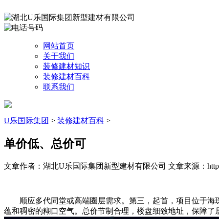
网站首页
关于我们
装修建材知识
装修建材百科
联系我们
U乐国际集团
>
装修建材百科
>
单价低、总价可
文章作者：湖北U乐国际集团新型建材有限公司
文章来源：http:/
顺应多代同堂或高端圈层需求。第三，起首，项目位于海珠
蕴和稠密的糊口空气。总价节制合理，楼盘细致地址，保障了