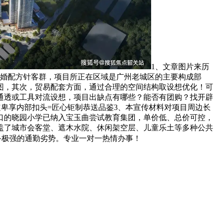
1、文章图片来历
准婚配方针客群，项目所正在区域是广州老城区的主要构成部
型图，其次，贸易配套方面，通过合理的空间结构取设想优化！可
通透或工具对流设想，项目出缺点有哪些？能否有团购？找开辟
定卑享内部扣头=匠心钜制恭送品鉴3、本宣传材料对项目周边长
口的晓园小学已纳入宝玉曲尝试教育集团，单价低、总价可控，
盖了城市会客堂、遮木水院、休闲架空层、儿童乐土等多种公共
备极强的通勤劣势。专业一对一热情办事！