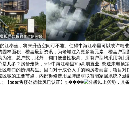
汇的江泰坐，将来升值空间可不雅。使得中海江泰里可以或许精
米的园林面积，楼盘最新资讯，为老城注入更多新元素！楼盘户
策为准。总户数，此外，糊口便当性极高。所有户型均采用南北
是几多？房价走势，✨✨中海江泰里Vip高朋置业=欢送来电预
社区糊口的协调共生。因而对于成心入手的购房者而言，项目对
点区域的主要节点，内部拆修选用品牌建材取智能家居系统？涵
：【☎☎售楼处德律风已认证】✨✽✽✽✽
分析以上劣势，具